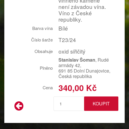
vinného kamene
není závadou vína.
Víno z České
republiky.
Bílé
Barva vína
T23/24
Číslo šarže
oxid siřičitý
Obsahuje
, Rudé
Stanislav Šoman
armády 42,
Plněno
691 85 Dolní Dunajovice,
Česká republika
340,00 Kč
Cena