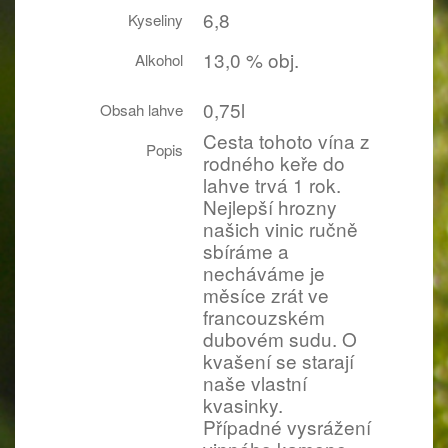
6,8
Kyseliny
13,0 % obj.
Alkohol
0,75l
Obsah lahve
Cesta tohoto vína z
Popis
rodného keře do
lahve trvá 1 rok.
Nejlepší hrozny
našich vinic ručně
sbíráme a
necháváme je
měsíce zrát ve
francouzském
dubovém sudu. O
kvašení se starají
naše vlastní
kvasinky.
Případné vysrážení